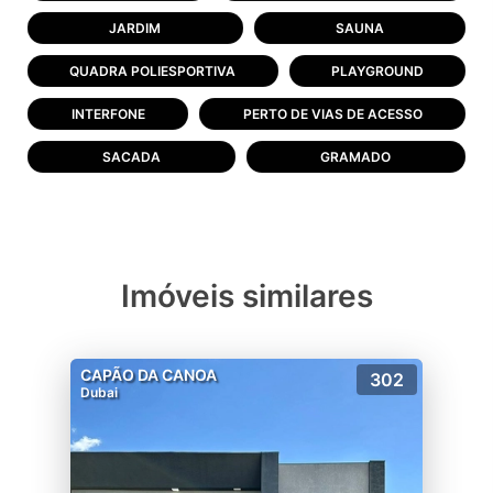
JARDIM
SAUNA
QUADRA POLIESPORTIVA
PLAYGROUND
INTERFONE
PERTO DE VIAS DE ACESSO
SACADA
GRAMADO
Imóveis similares
CAPÃO DA CANOA
302
Dubai