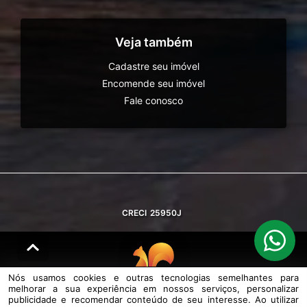
Veja também
Cadastre seu imóvel
Encomende seu imóvel
Fale conosco
CRECI
25950J
Nós usamos cookies e outras tecnologias semelhantes para
melhorar a sua experiência em nossos serviços, personalizar
© DESENVOLVIDO PELA
AGIL.NET
publicidade e recomendar conteúdo de seu interesse. Ao utilizar