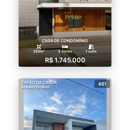
CASA DE CONDOMÍNIO
242m²
3 dorms
1 suíte
R$ 1.745.000
CAPÃO DA CANOA
461
Arenas Curumim