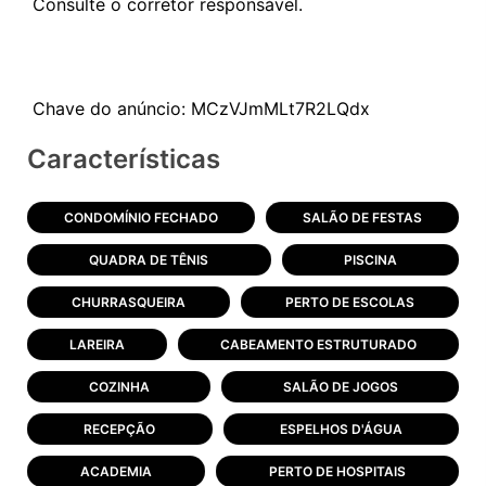
Consulte o corretor responsável.
Características
CONDOMÍNIO FECHADO
SALÃO DE FESTAS
QUADRA DE TÊNIS
PISCINA
CHURRASQUEIRA
PERTO DE ESCOLAS
LAREIRA
CABEAMENTO ESTRUTURADO
COZINHA
SALÃO DE JOGOS
RECEPÇÃO
ESPELHOS D'ÁGUA
ACADEMIA
PERTO DE HOSPITAIS