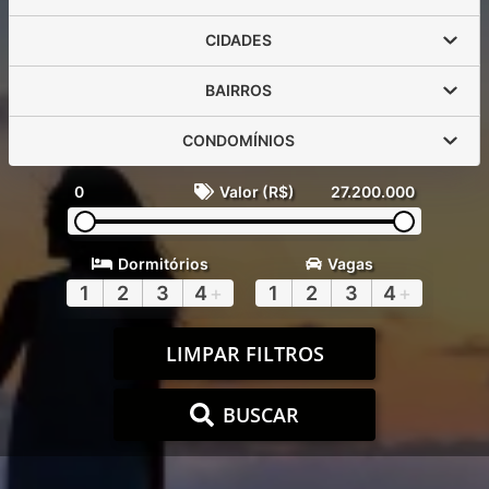
CIDADES
BAIRROS
CONDOMÍNIOS
0
Valor (R$)
27.200.000
Dormitórios
Vagas
1
2
3
4
+
1
2
3
4
+
LIMPAR FILTROS
BUSCAR