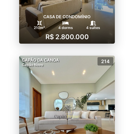
CASA DE CONDOMÍNIO
210m²
4 dorms
4 suítes
R$ 2.800.000
CAPÃO DA CANOA
214
Capão Novo