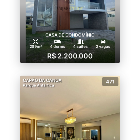
CASA DE CONDOMÍNIO
289m²
4 dorms
4 suítes
2 vagas
R$ 2.200.000
CAPÃO DA CANOA
471
Parque Antártica