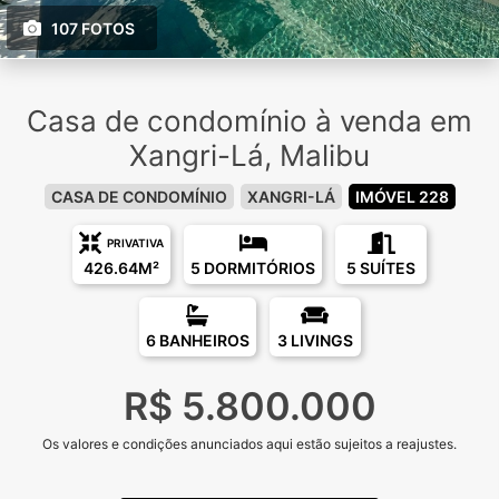
107 FOTOS
Casa de condomínio à venda em
Xangri-Lá, Malibu
CASA DE CONDOMÍNIO
XANGRI-LÁ
IMÓVEL 228
PRIVATIVA
426.64M²
5 DORMITÓRIOS
5 SUÍTES
6 BANHEIROS
3 LIVINGS
R$ 5.800.000
Os valores e condições anunciados aqui estão sujeitos a reajustes.