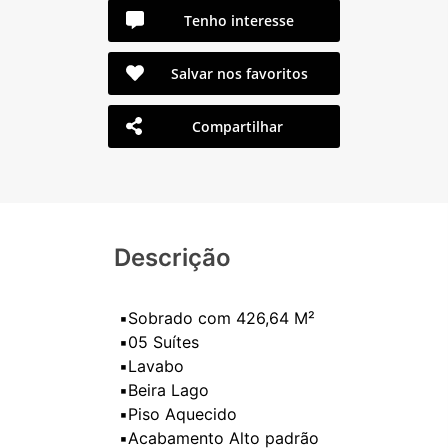
Tenho interesse
Salvar nos favoritos
Compartilhar
Descrição
▪️Sobrado com 426,64 M²
▪️05 Suítes
▪️Lavabo
▪️Beira Lago
▪️Piso Aquecido
▪️Acabamento Alto padrão