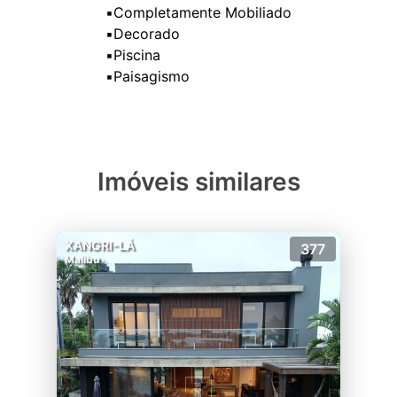
▪️Completamente Mobiliado
▪️Decorado
▪️Piscina
Imóveis similares
XANGRI-LÁ
377
Malibu