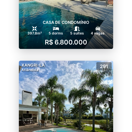
CASA DE CONDOMÍNIO
397.8m²
5 dorms
5 suítes
4 vagas
R$ 6.800.000
XANGRI-LÁ
291
Atlândida