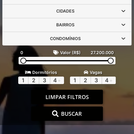
CIDADES
BAIRROS
CONDOMÍNIOS
0
Valor (R$)
27.200.000
Dormitórios
Vagas
1
2
3
4
+
1
2
3
4
+
LIMPAR FILTROS
BUSCAR