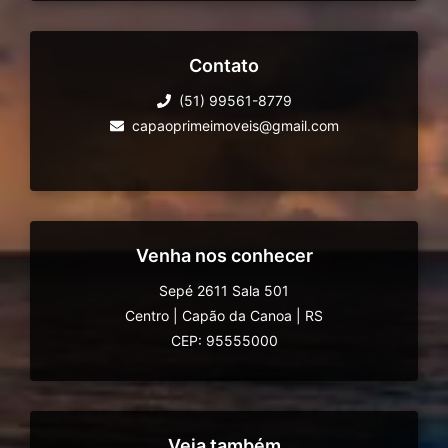
Contato
(51) 99561-8779
capaoprimeimoveis@gmail.com
Venha nos conhecer
Sepé 2611 Sala 501
Centro
|
Capão da Canoa
|
RS
CEP: 95555000
Veja também