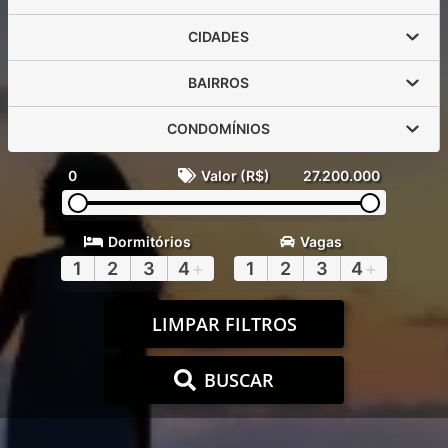
CIDADES
BAIRROS
CONDOMÍNIOS
0
Valor (R$)
27.200.000
Dormitórios
Vagas
1
2
3
4
+
1
2
3
4
+
LIMPAR FILTROS
BUSCAR