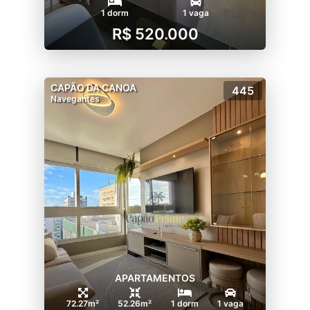
1 dorm
1 vaga
R$ 520.000
CAPÃO DA CANOA
445
Navegantes
APARTAMENTOS
72.27m²
52.26m²
1 dorm
1 vaga