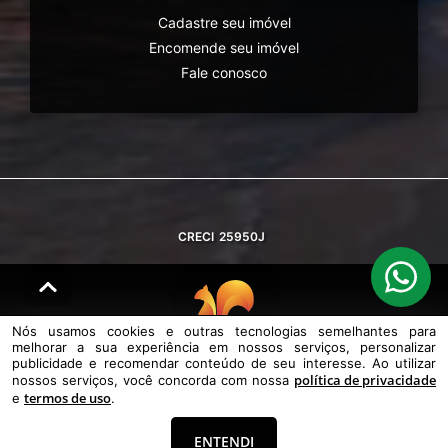
Cadastre seu imóvel
Encomende seu imóvel
Fale conosco
CRECI
25950J
Nós usamos cookies e outras tecnologias semelhantes para
melhorar a sua experiência em nossos serviços, personalizar
© DESENVOLVIDO PELA
AGIL.NET
publicidade e recomendar conteúdo de seu interesse. Ao utilizar
política de privacidade
nossos serviços, você concorda com nossa
Nós usamos cookies e outras tecnologias semelhantes para melhorar a
termos de uso
e
.
sua experiência em nossos serviços, personalizar publicidade e
recomendar conteúdo de seu interesse. Ao utilizar nossos serviços,
você concorda com nossa política de privacidade e termos de uso.
ENTENDI