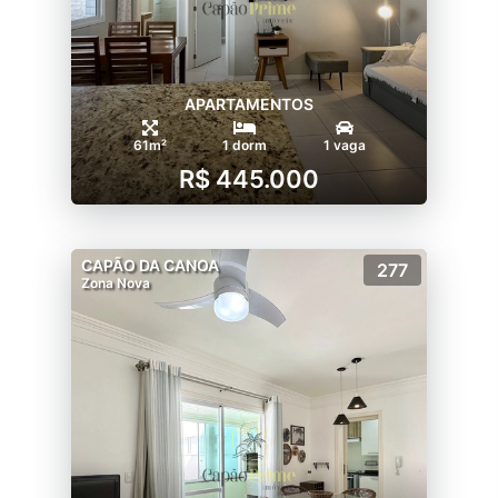
APARTAMENTOS
61m²
1 dorm
1 vaga
R$ 445.000
CAPÃO DA CANOA
277
Zona Nova