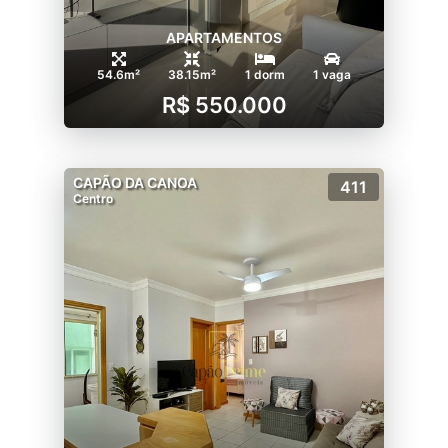
APARTAMENTOS
54.6m²
38.15m²
1 dorm
1 vaga
R$ 550.000
CAPÃO DA CANOA
411
Centro