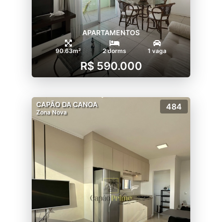
APARTAMENTOS
90.63m²
2 dorms
1 vaga
R$ 590.000
CAPÃO DA CANOA
484
Zona Nova