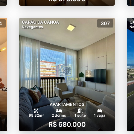
CAPÃO DA CANOA
C
4
307
Navegantes
Na
APARTAMENTOS
98.82m²
2 dorms
1 suíte
1 vaga
R$ 680.000