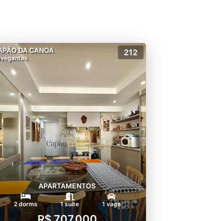
APÃO DA CANOA
212
vegantes
APARTAMENTOS
2 dorms
1 suíte
1 vaga
R$ 707.000