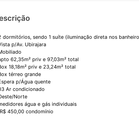
escrição
2 dormitórios, sendo 1 suíte (iluminação direta nos banheir
Vista p/Av. Ubirajara
️Mobiliado
️apto 62,35m² priv e 97,03m² total
️Box 18,18m² priv e 23,24m² total
️Box térreo grande
️Espera p/Água quente
️03 Ar condicionado
️Oeste/Norte
️medidores água e gás individuais