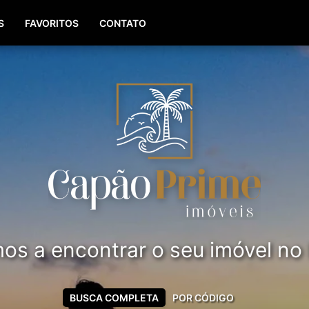
(51) 99561-8779
S
FAVORITOS
CONTATO
s a encontrar o seu imóvel no li
BUSCA COMPLETA
POR CÓDIGO