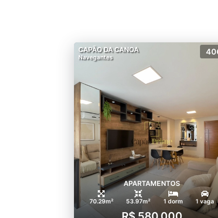
CAPÃO DA CANOA
40
Navegantes
APARTAMENTOS
70.29m²
53.97m²
1 dorm
1 vaga
R$ 580.000