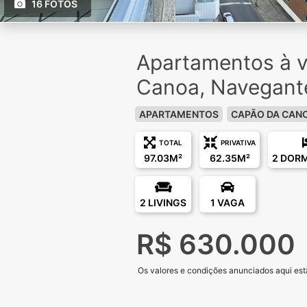
16 FOTOS
Apartamentos à 
Canoa, Navegant
APARTAMENTOS
CAPÃO DA CAN
TOTAL
PRIVATIVA
97.03M²
62.35M²
2 DOR
2 LIVINGS
1 VAGA
R$ 630.000
Os valores e condições anunciados aqui estã