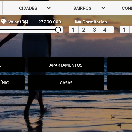
CIDADES
BAIRROS
CON
Valor (R$)
27.200.000
Dormitórios
1
2
3
4
+
1
O
APARTAMENTOS
ÍNIO
CASAS