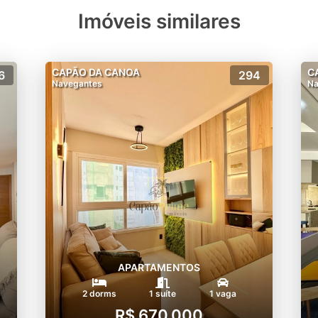
Imóveis similares
CAPÃO DA CANOA
C
6
294
Navegantes
Na
APARTAMENTOS
2 dorms
1 suíte
1 vaga
R$ 670.000