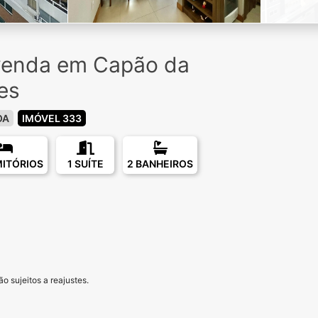
venda em Capão da
es
OA
IMÓVEL 333
MITÓRIOS
1 SUÍTE
2 BANHEIROS
o sujeitos a reajustes.