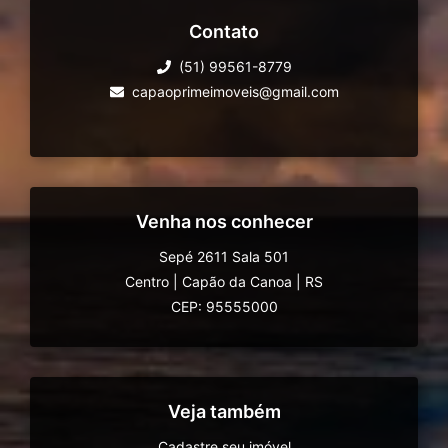
Contato
(51) 99561-8779
capaoprimeimoveis@gmail.com
Venha nos conhecer
Sepé 2611 Sala 501
Centro
|
Capão da Canoa
|
RS
CEP: 95555000
Veja também
Cadastre seu imóvel