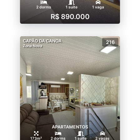
2 dorms
1 suíte
1 vaga
R$ 890.000
CAPÃO DA CANOA
216
Zona Nova
APARTAMENTOS
173m²
2 dorms
1 suíte
2 vagas