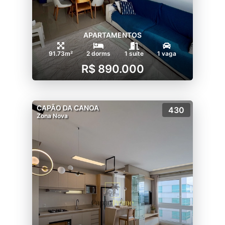
APARTAMENTOS
91.73m²
2 dorms
1 suíte
1 vaga
R$ 890.000
CAPÃO DA CANOA
430
Zona Nova