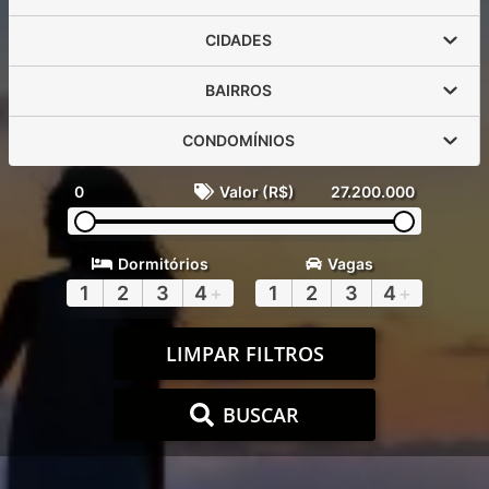
CIDADES
BAIRROS
CONDOMÍNIOS
0
Valor (R$)
27.200.000
Dormitórios
Vagas
1
2
3
4
+
1
2
3
4
+
LIMPAR FILTROS
BUSCAR