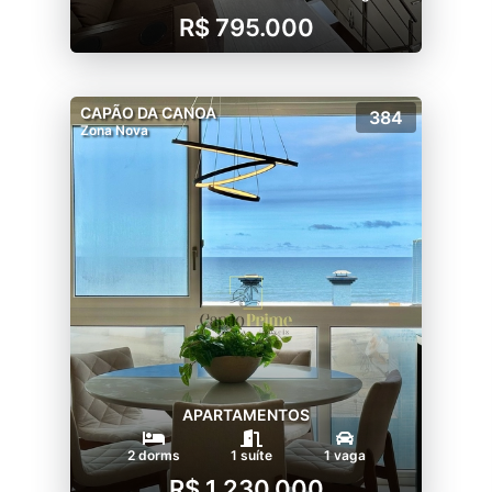
R$ 795.000
CAPÃO DA CANOA
384
Zona Nova
APARTAMENTOS
2 dorms
1 suíte
1 vaga
R$ 1.230.000