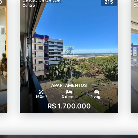
CAPÃO DA CANOA
C
0
215
Centro
Ce
APARTAMENTOS
160m²
3 dorms
1 vaga
R$ 1.700.000