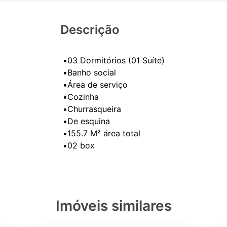
Descrição
▪️03 Dormitórios (01 Suíte)
▪️Banho social
▪️Área de serviço
▪️Cozinha
▪️Churrasqueira
▪️De esquina
▪️155.7 M² área total
Imóveis similares