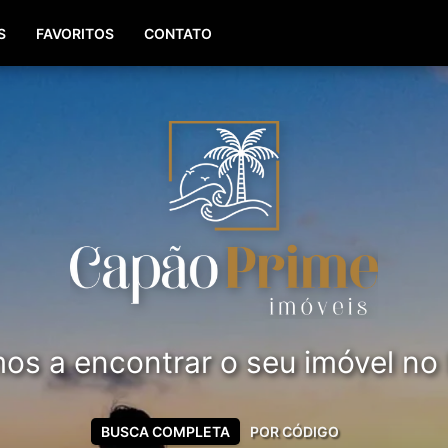
(51) 99561-8779
S
FAVORITOS
CONTATO
s a encontrar o seu imóvel no li
BUSCA COMPLETA
POR CÓDIGO