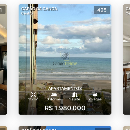
CAPÃO DA CANOA
C
1
405
Centro
Ce
APARTAMENTOS
117m²
3 dorms
1 suíte
2 vagas
R$ 1.980.000