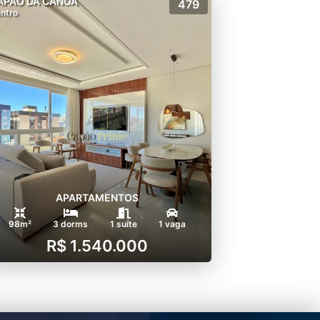
APÃO DA CANOA
479
ntro
APARTAMENTOS
98m²
3 dorms
1 suíte
1 vaga
R$ 1.540.000