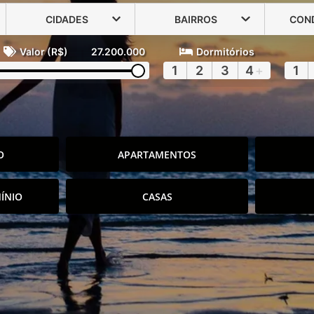
CIDADES
BAIRROS
CON
Valor (R$)
27.200.000
Dormitórios
1
2
3
4
+
1
O
APARTAMENTOS
ÍNIO
CASAS