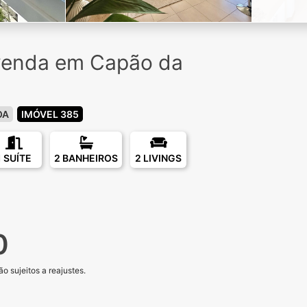
venda em Capão da
OA
IMÓVEL 385
1 SUÍTE
2 BANHEIROS
2 LIVINGS
0
o sujeitos a reajustes.