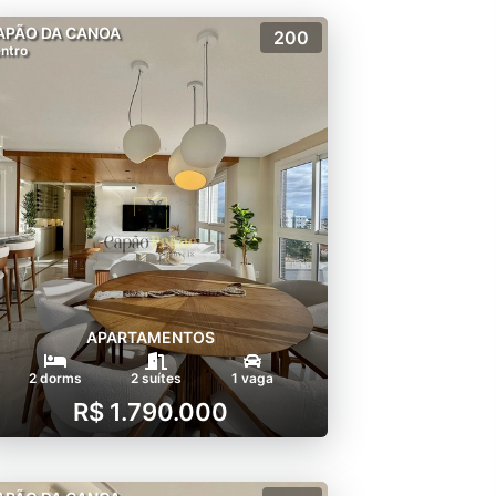
APÃO DA CANOA
200
ntro
APARTAMENTOS
2 dorms
2 suítes
1 vaga
R$ 1.790.000