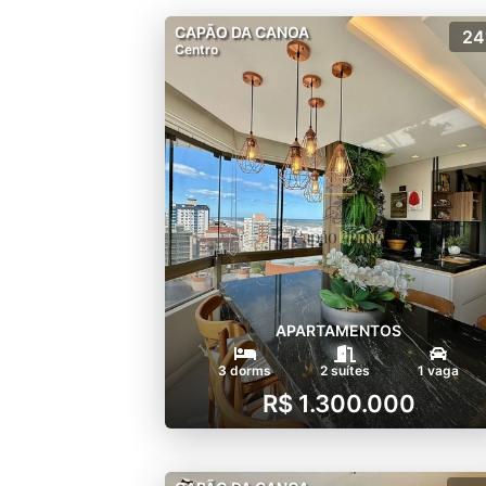
CAPÃO DA CANOA
24
Centro
APARTAMENTOS
3 dorms
2 suítes
1 vaga
R$ 1.300.000