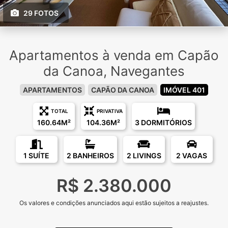
29 FOTOS
Apartamentos à venda em Capão
da Canoa, Navegantes
APARTAMENTOS
CAPÃO DA CANOA
IMÓVEL 401
TOTAL
PRIVATIVA
160.64M²
104.36M²
3 DORMITÓRIOS
1 SUÍTE
2 BANHEIROS
2 LIVINGS
2 VAGAS
R$ 2.380.000
Os valores e condições anunciados aqui estão sujeitos a reajustes.