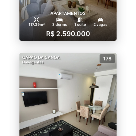
APARTAMENTOS
117.39m²
3 dorms
1 suíte
2 vagas
R$ 2.590.000
CAPÃO DA CANOA
178
Navegantes