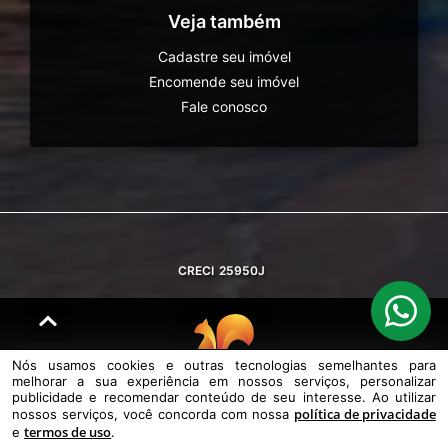
Veja também
Cadastre seu imóvel
Encomende seu imóvel
Fale conosco
CRECI
25950J
Nós usamos cookies e outras tecnologias semelhantes para
melhorar a sua experiência em nossos serviços, personalizar
© DESENVOLVIDO PELA
AGIL.NET
publicidade e recomendar conteúdo de seu interesse. Ao utilizar
política de privacidade
nossos serviços, você concorda com nossa
Nós usamos cookies e outras tecnologias semelhantes para melhorar a
termos de uso
e
.
sua experiência em nossos serviços, personalizar publicidade e
recomendar conteúdo de seu interesse. Ao utilizar nossos serviços,