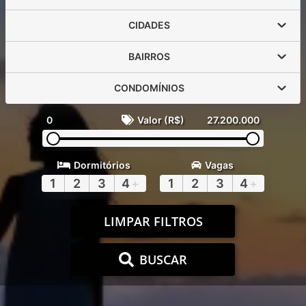
CIDADES
BAIRROS
CONDOMÍNIOS
0
Valor (R$)
27.200.000
Dormitórios
Vagas
1
2
3
4
+
1
2
3
4
+
LIMPAR FILTROS
BUSCAR