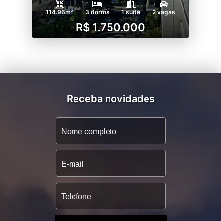
114.96m²
3 dorms
1 suíte
2 vagas
R$ 1.750.000
Receba novidades