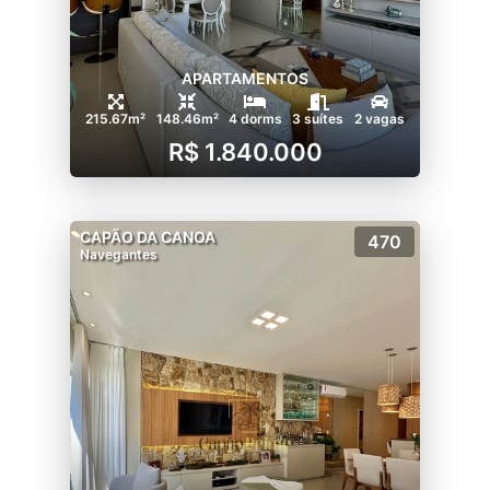
APARTAMENTOS
215.67m²
148.46m²
4 dorms
3 suítes
2 vagas
R$ 1.840.000
CAPÃO DA CANOA
470
Navegantes