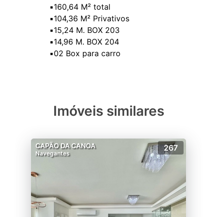
▪️160,64 M² total
▪️104,36 M² Privativos
▪️15,24 M. BOX 203
▪️14,96 M. BOX 204
Imóveis similares
CAPÃO DA CANOA
267
Navegantes