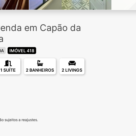
venda em Capão da
a
OA
IMÓVEL 418
1 SUÍTE
2 BANHEIROS
2 LIVINGS
o sujeitos a reajustes.