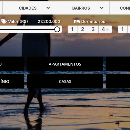
CIDADES
BAIRROS
CON
Valor (R$)
27.200.000
Dormitórios
1
2
3
4
+
1
O
APARTAMENTOS
ÍNIO
CASAS