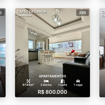
CAPÃO DA CANOA
C
0
295
Zona Nova
Zo
APARTAMENTOS
97.65m²
2 dorms
1 suíte
1 vaga
R$ 800.000