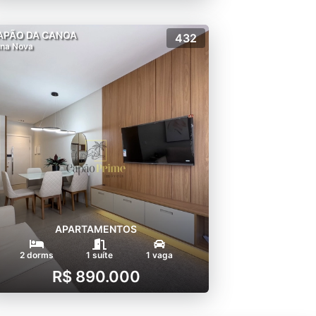
APÃO DA CANOA
432
na Nova
APARTAMENTOS
2 dorms
1 suíte
1 vaga
R$ 890.000