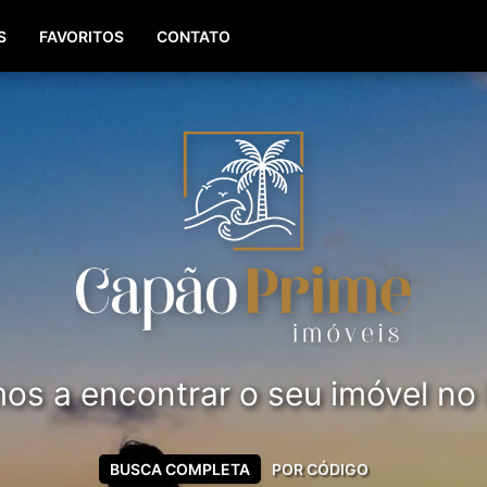
(51) 99561-8779
S
FAVORITOS
CONTATO
s a encontrar o seu imóvel no li
BUSCA COMPLETA
POR CÓDIGO