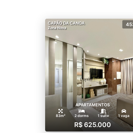
CAPÃO DA CANOA
45
Zona Nova
APARTAMENTOS
83m²
2 dorms
1 suíte
1 vaga
R$ 625.000