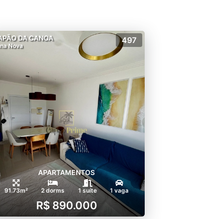
APÃO DA CANOA
497
na Nova
APARTAMENTOS
91.73m²
2 dorms
1 suíte
1 vaga
R$ 890.000