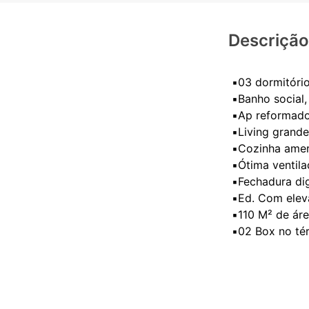
Descrição
▪️03 dormitório
▪️Banho social,
▪️Ap reformado
▪️Living grand
▪️Cozinha ame
▪️Ótima ventil
▪️Fechadura di
▪️Ed. Com elev
▪️110 M² de ár