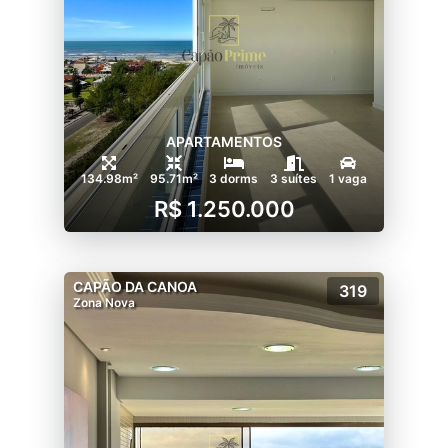
APARTAMENTOS
134.98m²
95.71m²
3 dorms
3 suítes
1 vaga
R$ 1.250.000
CAPÃO DA CANOA
319
Zona Nova