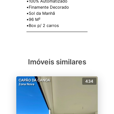
▪️100% Automatizado
▪️Finamente Decorado
▪️Sol da Manhã
▪️96 M²
▪️Box p/ 2 carros
Imóveis similares
CAPÃO DA CANOA
434
Zona Nova