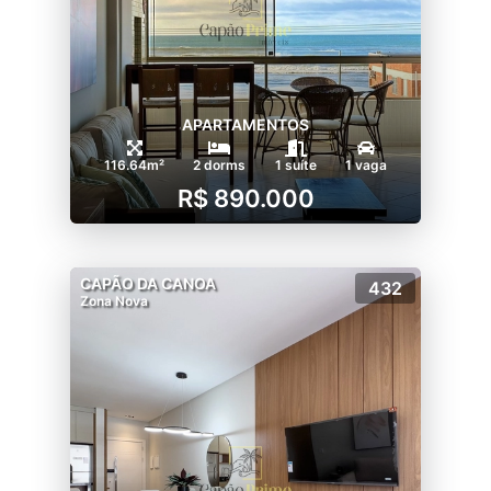
APARTAMENTOS
116.64m²
2 dorms
1 suíte
1 vaga
R$ 890.000
CAPÃO DA CANOA
432
Zona Nova