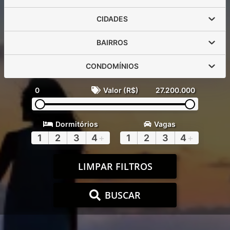
CIDADES
BAIRROS
CONDOMÍNIOS
0
Valor (R$)
27.200.000
Dormitórios
Vagas
1
2
3
4
+
1
2
3
4
+
LIMPAR FILTROS
BUSCAR