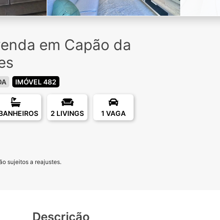
venda em Capão da
es
OA
IMÓVEL 482
 BANHEIROS
2 LIVINGS
1 VAGA
o sujeitos a reajustes.
Descrição