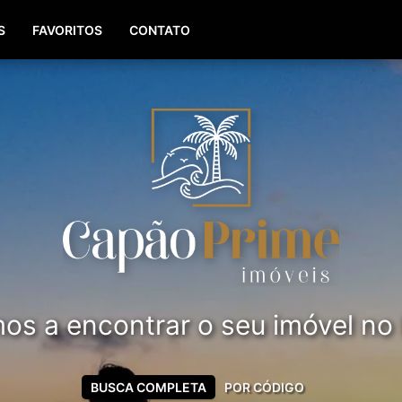
(51) 99561-8779
S
FAVORITOS
CONTATO
s a encontrar o seu imóvel no li
BUSCA COMPLETA
POR CÓDIGO