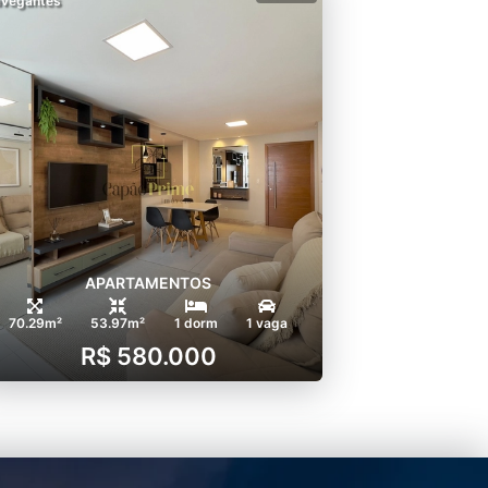
vegantes
APARTAMENTOS
70.29m²
53.97m²
1 dorm
1 vaga
R$ 580.000