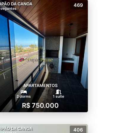
APÃO DA CANOA
469
vegantes
APARTAMENTOS
2 dorms
1 suíte
R$ 750.000
APÃO DA CANOA
406