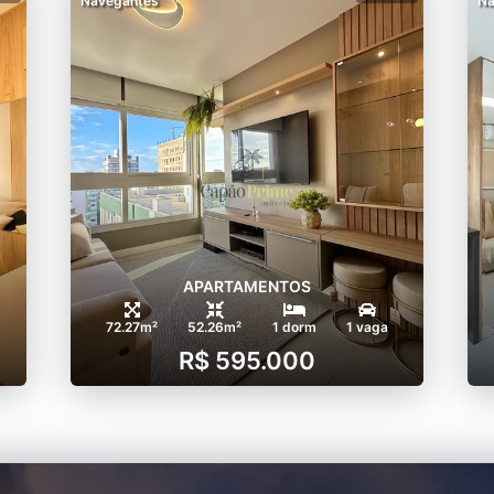
Navegantes
Na
APARTAMENTOS
72.27m²
52.26m²
1 dorm
1 vaga
R$ 595.000