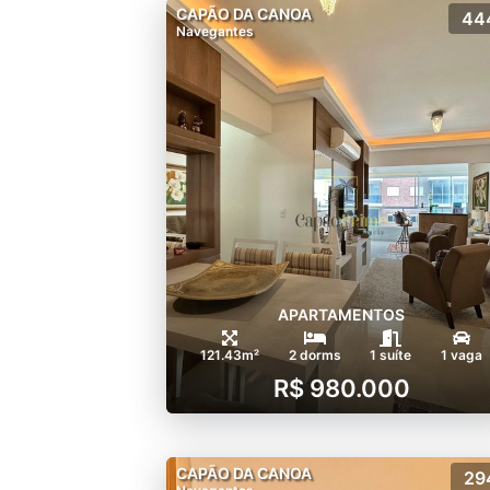
CAPÃO DA CANOA
44
Navegantes
APARTAMENTOS
121.43m²
2 dorms
1 suíte
1 vaga
R$ 980.000
CAPÃO DA CANOA
29