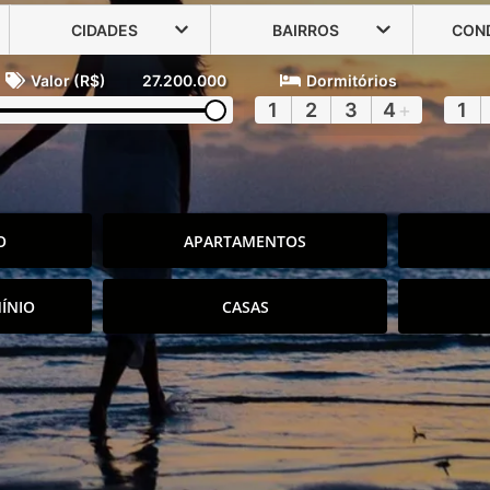
CIDADES
BAIRROS
CON
Valor (R$)
27.200.000
Dormitórios
1
2
3
4
+
1
O
APARTAMENTOS
ÍNIO
CASAS