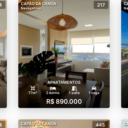
CAPÃO DA CANOA
C
4
217
Navegantes
Na
APARTAMENTOS
77m²
2 dorms
1 suíte
1 vaga
R$ 890.000
CAPÃO DA CANOA
C
4
445