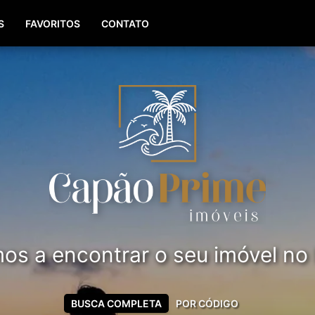
(51) 99561-8779
S
FAVORITOS
CONTATO
s a encontrar o seu imóvel no li
BUSCA COMPLETA
POR CÓDIGO