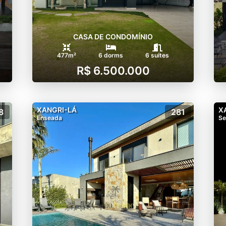
CASA DE CONDOMÍNIO
477m²
6 dorms
6 suítes
R$ 6.500.000
XANGRI-LÁ
X
8
281
Enseada
Se