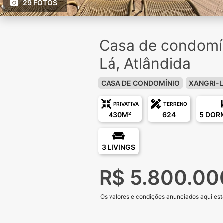
29 FOTOS
Casa de condomín
Lá, Atlândida
CASA DE CONDOMÍNIO
XANGRI-
PRIVATIVA
TERRENO
430M²
624
5 DOR
3 LIVINGS
R$ 5.800.00
Os valores e condições anunciados aqui estã