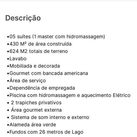
Descrição
▪️05 suítes (1 master com hidromassagem)
▪️430 M² de área construída
▪️624 M2 totais de terreno
▪️Lavabo
▪️Mobiliada e decorada
▪️Gourmet com bancada americana
▪️Área de serviço
▪️Dependência de empregada
▪️Piscina com hidromassagem e aquecimento Elétrico
▪️ 2 trapiches privativos
▪️ Área gourmet externa
▪️ Sistema de som interno e externo
▪️Alameda área verde
▪️Fundos com 26 metros de Lago