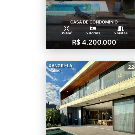
CASA DE CONDOMÍNIO
354m²
5 dorms
5 suítes
R$ 4.200.000
XANGRI-LÁ
22
Malibu