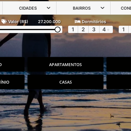
CIDADES
BAIRROS
CON
Valor (R$)
27.200.000
Dormitórios
1
2
3
4
+
1
O
APARTAMENTOS
ÍNIO
CASAS