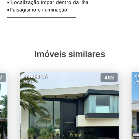
▪️ Localização ímpar dentro da ilha
▪️Paisagismo e iluminação
Imóveis similares
XANGRI-LÁ
X
7
463
Sense
Se