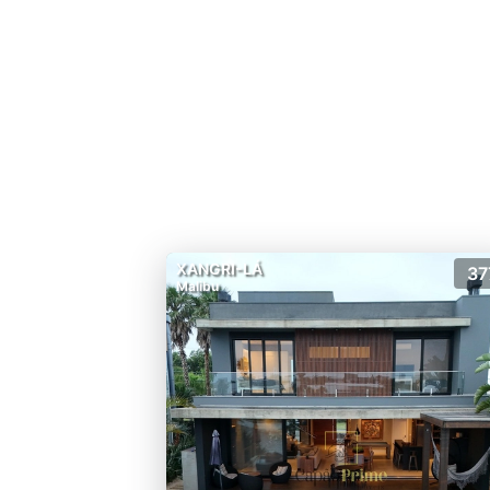
XANGRI-LÁ
37
Malibu