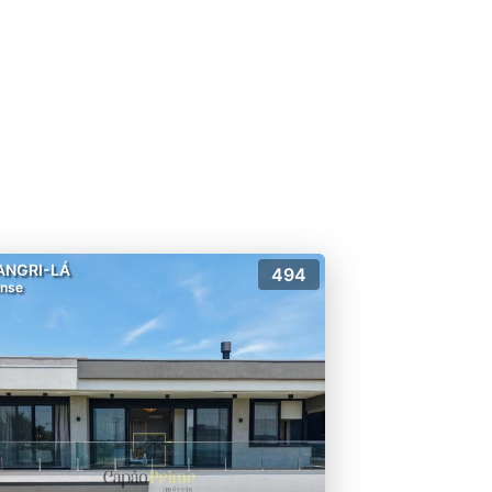
ANGRI-LÁ
494
nse