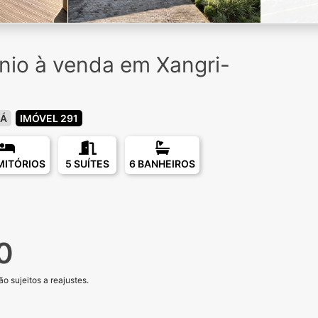
io à venda em Xangri-
LÁ
IMÓVEL 291
MITÓRIOS
5 SUÍTES
6 BANHEIROS
0
o sujeitos a reajustes.