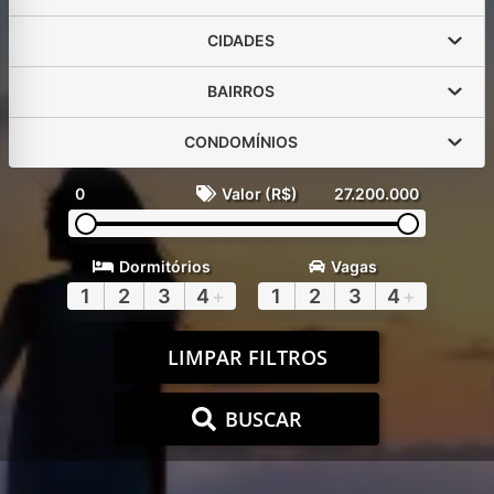
CIDADES
BAIRROS
CONDOMÍNIOS
0
Valor (R$)
27.200.000
Dormitórios
Vagas
1
2
3
4
+
1
2
3
4
+
LIMPAR FILTROS
BUSCAR